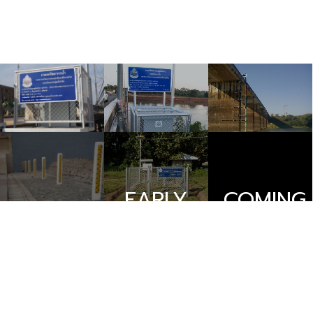
โครงการ
โครงการ
EARLY
COMING
สำรวจ
โครงการ
สำรวจ
WARNING
SOON
ติดตั้ง
สำรวจ
ติดตั้ง
ลุ่มน้ำท่า
ติดตั้ง
ลุ่มน้ำ
จีน
ลุ่มน้ำ
โขง
ยมและ
ระบบ